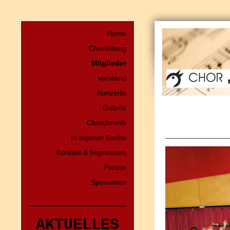
Home
Chorleitung
Mitglieder
Vorstand
Konzerte
Galerie
Chorchronik
In eigener Sache
Kontakt & Impressum
Presse
Sponsoren
AKTUELLES