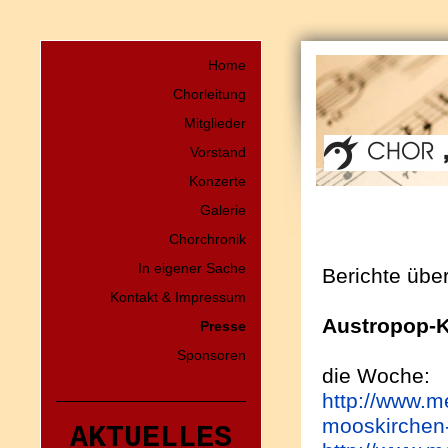
Home
Chorleitung
Mitglieder
Vorstand
Konzerte
Galerie
Chorchronik
In eigener Sache
Berichte über
Kontakt & Impressum
Austropop-K
Presse
Sponsoren
die Woche:
http://www.me
mooskirchen
AKTUELLES