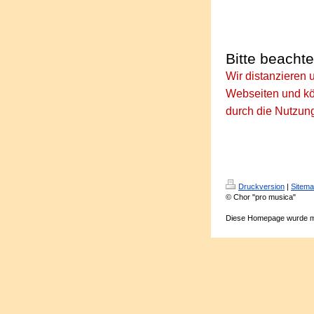
Bitte beacht
Wir distanzieren 
Webseiten und kö
durch die Nutzung
Druckversion
|
Sitem
© Chor "pro musica"
Diese Homepage wurde m